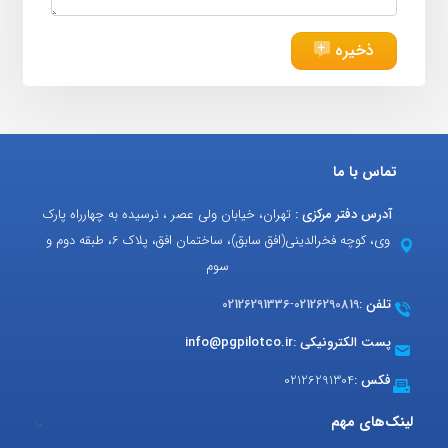
ذخیره
تماس با ما
آدرس دفتر مرکزی :
تهران، خیابان ولی عصر ، نرسیده به چهارراه پارک
وی، کوچه فخرالدینی(افق سابق)، ساختمان افق، پلاک 6، طبقه دوم و
سوم
تلفن :
02126290819
-
02126291336
پست الکترونیکی :
info@pgpilotco.ir
فکس :
02126291304
لینک‌های مهم