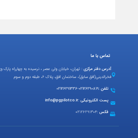
تماس با ما
آدرس دفتر مرکزی :
تهران، خیابان ولی عصر ، نرسیده به چهارراه پارک و
فخرالدینی(افق سابق)، ساختمان افق، پلاک 6، طبقه دوم و سوم
تلفن :
02126290819
-
02126291336
پست الکترونیکی :
info@pgpilotco.ir
فکس :
02126291304