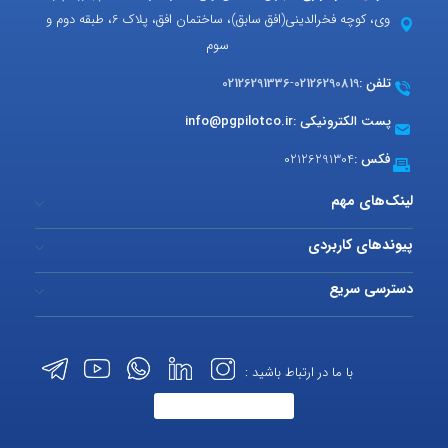
وی، کوچه فخرالدینی(افق سابق)، ساختمان افق، پلاک 6، طبقه دوم و
سوم
تلفن :
02126290819
-
02126291336
پست الکترونیکی :
info@pgpilotco.ir
فکس :
02126291304
لینک‌های مهم
پیوندهای کاربردی
دسترسی سریع
با ما در ارتباط باشید :