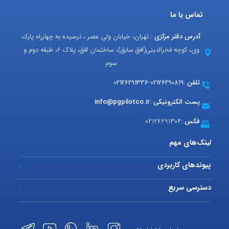
تماس با ما
آدرس دفتر مرکزی :
تهران، خیابان ولی عصر ، نرسیده به چهارراه پارک
وی، کوچه فخرالدینی(افق سابق)، ساختمان افق، پلاک 6، طبقه دوم و
سوم
تلفن :
02126290819
-
02126291336
پست الکترونیکی :
info@pgpilotco.ir
فکس :
02126291304
لینک‌های مهم
پیوندهای کاربردی
دسترسی سریع