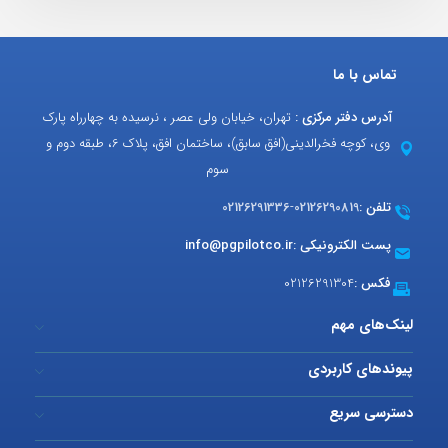
تماس با ما
آدرس دفتر مرکزی :
تهران، خیابان ولی عصر ، نرسیده به چهارراه پارک
وی، کوچه فخرالدینی(افق سابق)، ساختمان افق، پلاک 6، طبقه دوم و
سوم
تلفن :
02126290819
-
02126291336
پست الکترونیکی :
info@pgpilotco.ir
فکس :
02126291304
لینک‌های مهم
پیوندهای کاربردی
دسترسی سریع