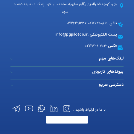
وی، کوچه فخرالدینی(افق سابق)، ساختمان افق، پلاک 6، طبقه دوم و
سوم
تلفن :
02126290819
-
02126291336
پست الکترونیکی :
info@pgpilotco.ir
فکس :
02126291304
لینک‌های مهم
پیوندهای کاربردی
دسترسی سریع
با ما در ارتباط باشید :