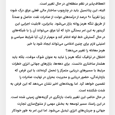
انعطاف‌پذیر در نظم منطقه‌ای در حال تغییر است
.
البته، این پتانسیل باید در چارچوب ساختار مالی فعلی عراق درک شود؛
زیرا تقریباً ۹۰ درصد از درآمد‌های دولت از صادرات نفت حاصل و عمدتاً
از طریق تنگه هرمز روانه بازار می‌شود. بنابراین، قابلیت اجرایی این
کریدور به این امر بستگی دارد که آیا عراق می‌تواند آن را با شبکه‌های
در حال گسترش خط لوله ادغام کند و مهم‌تر از آن، آیا شرایط سیاسی و
امنیتی لازم برای چنین ادغامی می‌تواند ایجاد شود یا خیر
.
هرمز معادله را تغییر می‌دهد؟
اختلال در ترافیک تنگه هرمز را نباید به عنوان شوک موقت، بلکه باید
هشدار ساختاری دانست. برای دهه‌ها، بازار‌های جهانی انرژی خطرات
مرتبط با مسیر‌های دریایی متمرکز را تحمل کرده‌اند، با این فرض که
بازدارندگی، حضور دریایی و مدیریت بحران در نهایت صادرات را
تضمین خواهد کرد. اما رویداد‌های اخیر نشان می‌دهد که این فرض به
شدت شکننده است
.
در حال حاضر، این تغییر باعث بازنگری در گزینه‌های زمینی شده است.
در این راستا، مسیر توسعه به بخش مهمی از متنوع‌سازی تجارت
جهانی و جریان‌های انرژی تبدیل می‌شود. اما این امر به طور خودکار