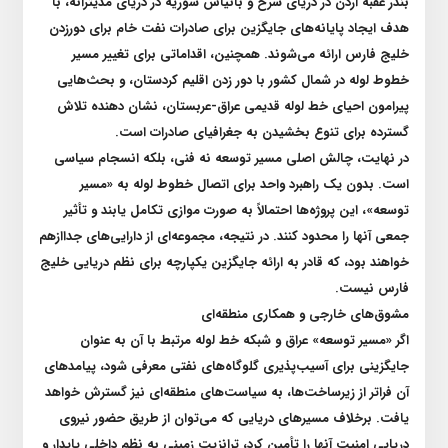
بندر عقبه اردن در دریای سرخ و بانیاس سوریه در دریای مدیترانه، با
هدف ایجاد پایانه‌های جایگزین برای صادرات نفت خام برای دورزدن
خلیج فارس ارائه می‌شوند. همچنین، اقداماتی برای تغییر مسیر
خطوط لوله در شمال کشور با دور زدن اقلیم کردستان، و بحث‌هایی
پیرامون احیای خط لوله قدیمی عراق-عربستان، نشان دهنده تلاش
گسترده برای تنوع بخشیدن به جغرافیای صادرات است
.
در نهایت، چالش اصلی مسیر توسعه نه فنی، بلکه انسجام سیاسی
است. بدون یک راهبرد واحد برای اتصال خطوط لوله به «مسیر
توسعه»، این پروژه‌ها احتمالاً به صورت موازی تکامل یابند و تأثیر
جمعی آنها را محدود کنند. در نتیجه، مجموعه‌ای از دارایی‌های جداازهم
خواهند بود، که قادر به ارائه جایگزین یکپارچه برای نظم دریایی خلیج
فارس نیست
.
مشوق‌های خارجی و همکاری منطقه‌ای
اگر «مسیر توسعه» عراق و شبکه خط لوله مرتبط با آن به عنوان
جایگزینی برای آسیب‌پذیری گلوگاه‌های نفتی معرفی شود، پیامد‌های
آن فراتر از زیرساخت‌ها، به سیاست‌های منطقه‌ای نیز گسترش خواهد
یافت. برخلاف مسیر‌های دریایی که می‌توان از طریق حضور نیروی
دریایی امنیت آنها را تأمین کرد، ترانزیت زمینی به نظم داخلی پایدار و