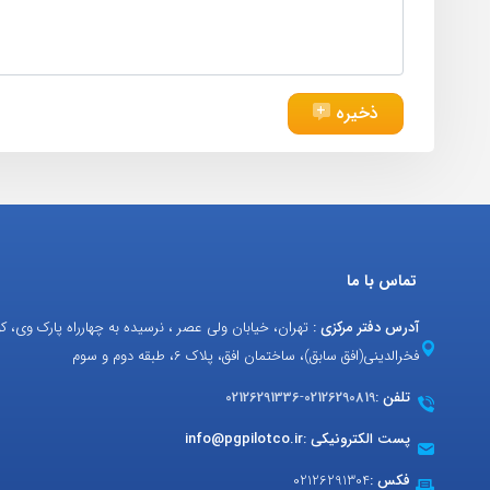
ذخیره
تماس با ما
آدرس دفتر مرکزی :
تهران، خیابان ولی عصر ، نرسیده به چهارراه پارک وی، ک
فخرالدینی(افق سابق)، ساختمان افق، پلاک 6، طبقه دوم و سوم
تلفن :
02126290819
-
02126291336
پست الکترونیکی :
info@pgpilotco.ir
فکس :
02126291304