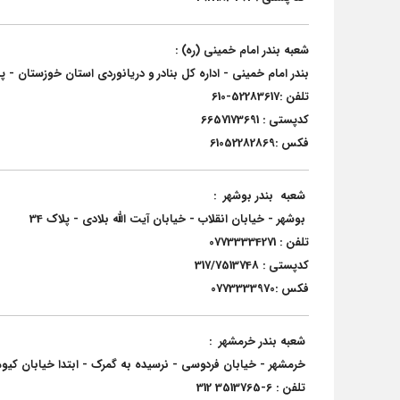
شعبه بندر امام خمینی (ره) :
بندر امام خمینی - اداره کل بنادر و دریانوردی استان خوزستان
تلفن :52283617-610
کدپستی : 6657173691
فکس :61052282869
شعبه بندر بوشهر :
بوشهر - خیابان انقلاب - خیابان آیت الله بلادی - پلاک 34
تلفن : 07733334271
کدپستی : 317/7513748
فکس :0773333970
شعبه بندر خرمشهر :
خرمشهر - خیابان فردوسی - نرسیده به گمرک - ابتدا خیابان کیومر
تلفن : 6-3513765 312