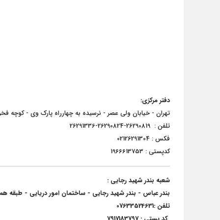
دفتر مرکزی:
تهران - خیابان ولی عصر - نرسیده به چهارراه پارک وی - کوچه فخرالدینی(افق
تلفن : 26290819-26290824-26291336
فکس : 02126291304
کدپستی : 1966613753
شعبه بندر شهید رجایی :
بندر عباس - بندر شهید رجایی - ساختمان امور دریایی - طبقه 
تلفن :07633524631
کد پستی : 7917183797