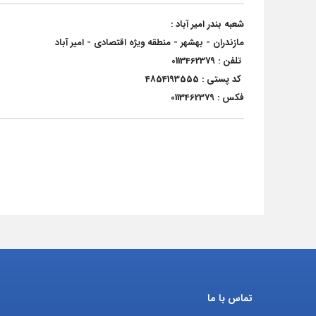
شعبه بندر امیر آباد :
مازندران - بهشهر - منطقه ویژه اقتصادی - امیر آباد
تلفن : 0113462379
کد پستی : 4854193555
فکس : 0113462379
تماس با ما