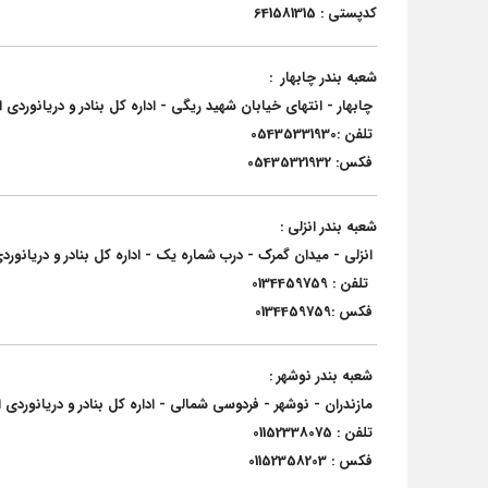
کدپستی : 641581315
شعبه بندر چابهار :
چابهار - انتهای خیابان شهید ریگی - اداره کل بنادر و دریانورد
تلفن :05435331930
فکس: 05435321932
شعبه بندر انزلی :
انزلی - میدان گمرک - درب شماره یک - اداره کل بنادر و دریانورد
تلفن : 0134459759
فکس :0134459759
شعبه بندر نوشهر :
مازندران - نوشهر - فردوسی شمالی - اداره کل بنادر و دریانوردی ا
تلفن : 01152338075
فکس : 01152358203