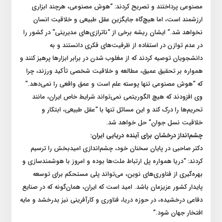
مصنوعی پرداختند و تصریح کردند: “هوش مصنوعی، هرچند ابزاری
ارزشمند است، اما هیچ‌گاه جایگزین عقل طبیعی و خلاقیت انسان
نخواهد شد.” ایشان ریشه برخی از “ناترازی‌های مدیریتی” در کشور را
در عدم توازن در استفاده از ظرفیت‌های فکری دانستند و به
دانشجویان توصیه کردند که از مغلوب شدن در برابر ابزارها پرهیز کنند و
همواره بر تحقیق عمیق، مطالعه و خلاقیت شخصی تأکید ورزند، چرا
که “هوش مصنوعی تنها پوسته علم است و عمق واقعی را نمی‌دهد.”
وی افزودند که هیچ الگوریتمی نمی‌تواند شرایط خاص ایران، مانند
تحریم‌ها را درک کند و این مسائل تنها با “عقل طبیعی، ابتکار و
خلاقیت نسل جوان” حل خواهد شد.
چشم‌انداز درخشان برای آینده دریایی ایران:
دکتر صاحبی در پایان سخنان خود، چشم‌اندازی امیدبخش را ترسیم
کردند: “دریا همواره پل ارتباط ملت‌ها بوده و امروز با هوشمندسازی و
بهره‌گیری از فناوری‌های نوین، می‌تواند پلی مستحکم برای توسعه
پایدار کشور عزیزمان باشد. امید است که ایران، همان‌گونه که در صنایع
دفاعی درخشیده، در حوزه دریا، فناوری و کارآفرینی نیز بدرخشد و مایه
افتخار جهان شود.”