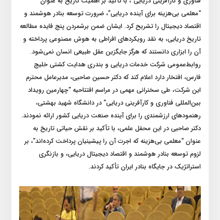
فناوری و کارآفرینی دریایی”، با تأکید بر اهمیت تاریخ به عنوان
“معلمی بی‌هزینه برای آینده دریایی”، ضرورت توسعه بنادر هوشمند و
اقتصاد دیجیتال را تشریح کرد. ایشان ضمن برشمردن پنج فایده مطالعه
تاریخ دریایی، به نقد رویکردهای افراطی به هوش مصنوعی پرداخته و
آن را ابزاری دانستند که هرگز جایگزین عقل طبیعی انسان نمی‌شود.
روابط‌عمومی شرکت خدمات دریایی و بندری هدایت کشتی خلیج
فارس، افتخار دارد اعلام کند که دکتر حسین صاحبی، مدیرعامل محترم
این شرکت، طی سخنرانی مهمی در مراسم افتتاحیه “چهارمین رویداد
بین‌المللی فناوری و کارآفرینی دریایی” در دانشگاه شهید بهشتی،
رهنمودهای ارزشمندی را برای آینده صنعت دریایی کشور ارائه نمودند.
دکتر صاحبی در این محفل علمی، با تأکید بر نقش حیاتی تاریخ به
عنوان “معلمی بی‌هزینه که اجرت آن را پیشینیان پرداخت کرده‌اند”، بر
لزوم توسعه بنادر هوشمند و اقتصاد دیجیتال دریایی، و بازنگری
استراتژیک در جایگاه بنادر ایران تأکید کردند.