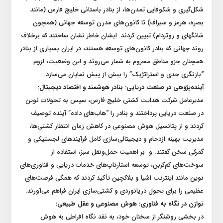
شکل‌گیری و شکوفایی تمدن‌ها، از بنادر باستانی خلیج فارس (مانند
بصره، هرمز و سیراف) تا کانون‌های مدرن توسعه جهانی (همچون
شانگهای و روتردام) تبیین کردند. ایشان خاطر نشان ساختند که برخلاف
روند جهانی که بنادر کانون‌های توسعه هستند، در ایران بسیاری از بنادر
همچنان جزو مناطق محروم به شمار می‌روند و این وضعیت، لزوم
“بازنگری جدی و استراتژیک” را بیش از پیش نمایان می‌سازد.
آینده‌پژوهی در صنعت دریایی: بنادر هوشمند و اقتصاد دیجیتال:
مدیرعامل شرکت هدایت کشتی خلیج فارس، سپس به تحولات نوین
در صنعت دریایی پرداختند و بنادر را “هاب‌های داده” آینده توصیف
کردند و از پتانسیل هوش مصنوعی در کاهش زمان انتظار کشتی‌ها،
مدیریت بهینه ازدحام و دیجیتالی‌سازی کامل فرآیندهای لجستیکی و
گمرکی سخن گفتند. و بر اهمیت حمل‌ونقل سبز، استفاده از
سوخت‌های کم‌کربن، توسعه استارتاپ‌های خدمات دریایی و فناوری‌های
نوین مانند اینترنت اشیا و بلاکچین تأکید کردند که همگی فرصت‌های
عظیمی را برای تحول دریانوردی و کشتی‌سازی ایران فراهم می‌آورند.
توازن در نگاه به فناوری: هوش مصنوعی و عقل طبیعی:
در بخشی روشنگر از سخنان خود، به نقد نگاه افراطی به هوش