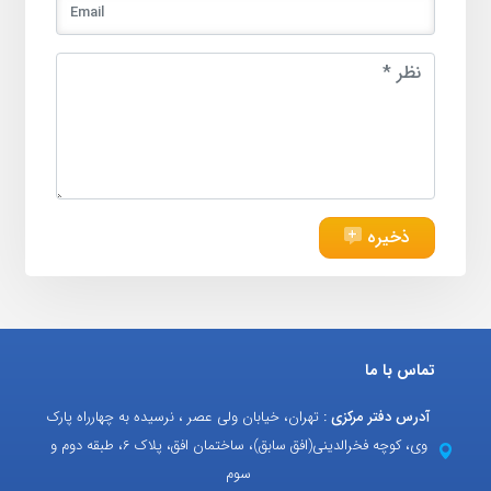
ذخیره
تماس با ما
آدرس دفتر مرکزی :
تهران، خیابان ولی عصر ، نرسیده به چهارراه پارک
وی، کوچه فخرالدینی(افق سابق)، ساختمان افق، پلاک 6، طبقه دوم و
سوم