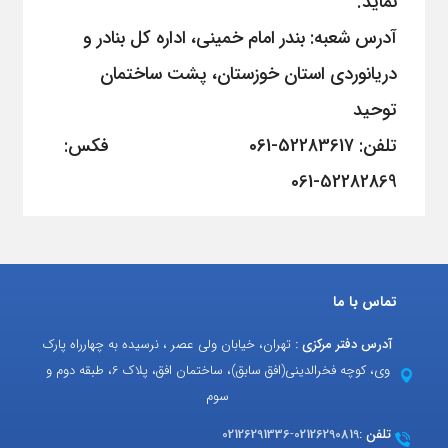
نماید.
آدرس شعبه: بندر امام خمینی، اداره کل بنادر و
دریانوردی استان خوزستان، پشت ساختمان
توحید
تلفن: 52283617-061 فکس:
52282869-061
تماس با ما
آدرس دفتر مرکزی :
تهران، خیابان ولی عصر ، نرسیده به چهارراه پارک
وی، کوچه فخرالدینی(افق سابق)، ساختمان افق، پلاک 6، طبقه دوم و
سوم
تلفن :
02126290819
-
02126291336