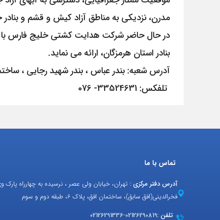
موقعیت ممتاز جغرافیایی، دسترسی به آبهای آزاد ج
مدرن، نزدیکی به مناطق آزاد کیش و قشم و بنادر ح
بنادر استان هرمزگان، ارائه می نماید.
آدرس شعبه: بندر عباس ، بندر شهید رجایی ، ساختم
تلفکس: 33524631- 076
تماس با ما
آدرس دفتر مرکزی :
تهران، خیابان ولی عصر ، نرسیده به چهارراه پارک و
فخرالدینی(افق سابق)، ساختمان افق، پلاک 6، طبقه دوم و سوم
تلفن :
02126290819
-
02126291336